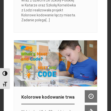
wraz z dziećmi ze Szkoły Polskiej
w Katarze oraz Szkołą Kornelówka
z Łodzi realizowała projekt
Kolorowe kodowanie łączy miasta.
Zadanie polega[...]
Toggle High Contrast
Toggle Font size
Kolorowe kodowanie trwa