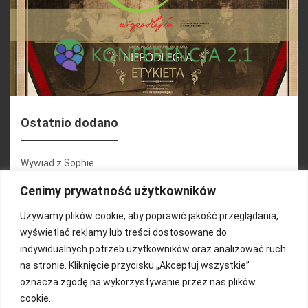
Ostatnio dodano
Wywiad z Sophie
Konferencja 2.1
Cenimy prywatność użytkowników
Martyna Wojciechowska
Używamy plików cookie, aby poprawić jakość przeglądania,
wyświetlać reklamy lub treści dostosowane do
Relacja zdjęciowa 25.09.2024r (cz.2)
indywidualnych potrzeb użytkowników oraz analizować ruch
Wywiady z uczestnikami
na stronie. Kliknięcie przycisku „Akceptuj wszystkie”
oznacza zgodę na wykorzystywanie przez nas plików
cookie.