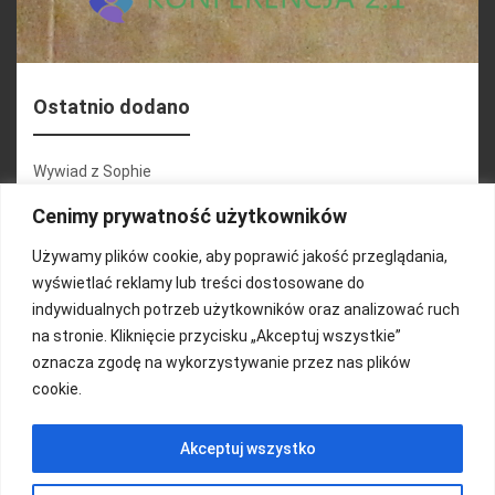
Ostatnio dodano
Wywiad z Sophie
Konferencja 2.1
Cenimy prywatność użytkowników
Martyna Wojciechowska
Używamy plików cookie, aby poprawić jakość przeglądania,
wyświetlać reklamy lub treści dostosowane do
Relacja zdjęciowa 25.09.2024r (cz.2)
indywidualnych potrzeb użytkowników oraz analizować ruch
Wywiady z uczestnikami
na stronie. Kliknięcie przycisku „Akceptuj wszystkie”
oznacza zgodę na wykorzystywanie przez nas plików
cookie.
FUNDACJA KOLOROWO
Akceptuj wszystko
Copyright 2016/ Autor: ThemeWisdom