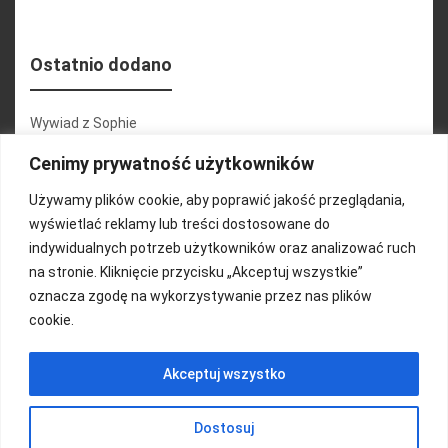
Ostatnio dodano
Wywiad z Sophie
Konferencja 2.1
Cenimy prywatność użytkowników
Martyna Wojciechowska
Używamy plików cookie, aby poprawić jakość przeglądania,
wyświetlać reklamy lub treści dostosowane do
Relacja zdjęciowa 25.09.2024r (cz.2)
indywidualnych potrzeb użytkowników oraz analizować ruch
Wywiady z uczestnikami
na stronie. Kliknięcie przycisku „Akceptuj wszystkie”
oznacza zgodę na wykorzystywanie przez nas plików
cookie.
FUNDACJA KOLOROWO
Akceptuj wszystko
Copyright 2016/ Autor: ThemeWisdom
Dostosuj