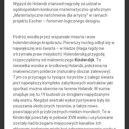
Wyjazd do Holandii stanowił nagrodę za udział w
ogólnopolskim konkursie matematyczno-graficznym
„Matematyczne natchnienie dla artysty” w ramach
projektu Escher – fenomen logicznego designu.
Podróż wiodła przez wspaniałe miasta i wsie
holenderskiego krajobrazu. Pierwszy nocleg odbył się w
największej wsi świata – w Hadze (Haga nigdy nie
otrzymała praw miejskich). Holenderską przygodę
rozpoczęliśmy od malowniczego
Kinderdijk
. To
niewielka wioska w środkowej Holandii, położona na
malowniczym polderze (naturalny obszar zalewowy).
Tym co przyciąga tu tysiące turystów z całego świata
jest największy kompleks zabytkowych wiatraków jaki
spotkać można obecnie na terenie Holandii. W sumie
znajduje się tu 19 budowli ze śmigłami napędzanymi
siłą wiatru. Niegdyś wiatraki wykorzystywane były do
osuszania okolicznych terenów, a także nowo
powstających przybrzeżnych mielizn morskich. Te w
Kinderdijk powstały w połowie XVIII wieku i usytuowane
zostały nad brzegami miejscowych kanałów. Ich