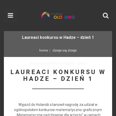
Laureaci konkursu w Hadze – dzień 1
home
dzieje się dzieje
laureaci konkursu w hadze – dzień 1
LAUREACI KONKURSU W
HADZE – DZIEŃ 1
Wyjazd do Holandii stanowił nagrodę za udział w
ogólnopolskim konkursie matematyczno-graficznym
„Matematyczne natchnienie dla artysty” w ramach