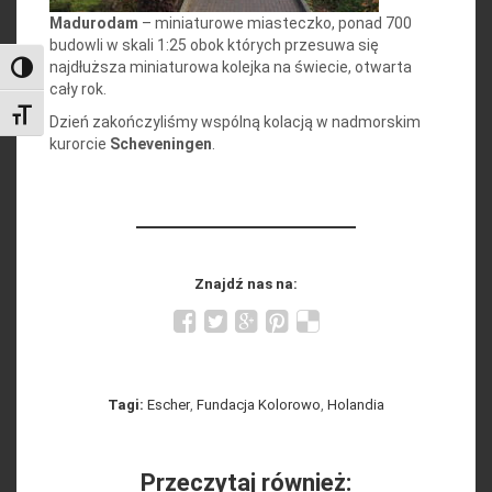
Madurodam
– miniaturowe miasteczko, ponad 700
budowli w skali 1:25 obok których przesuwa się
najdłuższa miniaturowa kolejka na świecie, otwarta
Toggle High Contrast
cały rok.
Toggle Font size
Dzień zakończyliśmy wspólną kolacją w nadmorskim
kurorcie
Scheveningen
.
Znajdź nas na:
Tagi:
Escher
,
Fundacja Kolorowo
,
Holandia
Przeczytaj również: