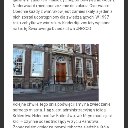
głównym zadaniem miało być odpompowywanie wody z
Nederwaard i niedopuszczenie do zalania Overwaard.
Obecnie każdy z wiatraków jest zamieszkały, a jeden z
nich został udostępniony dla zwiedzających. W 1997
roku zabytkowe wiatraki w Kinderdijk zostały wpisane
na Listę Światowego Dziedzictwa UNESCO.
Kolejne chwile tego dnia poświęciliśmy na zwiedzanie
samego miasta.
Haga
jest administracyjną stolicą
Królestwa Niderlandów. Królestwa, w którym nadal jest
król – czynnie uczestniczący w życiu Państwa.
Zobaczyliśmy między innymi: roboczą siedzibę Króla,