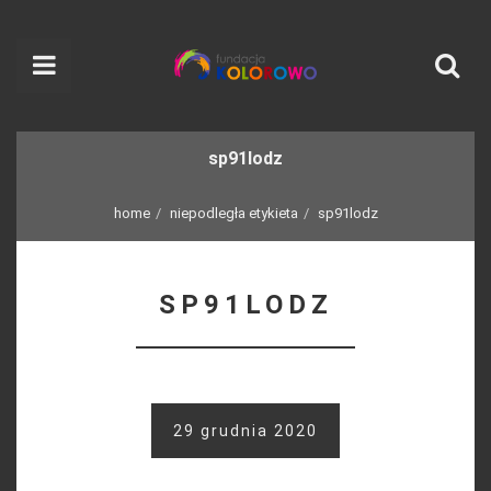
sp91lodz
home
niepodległa etykieta
sp91lodz
SP91LODZ
29 grudnia 2020