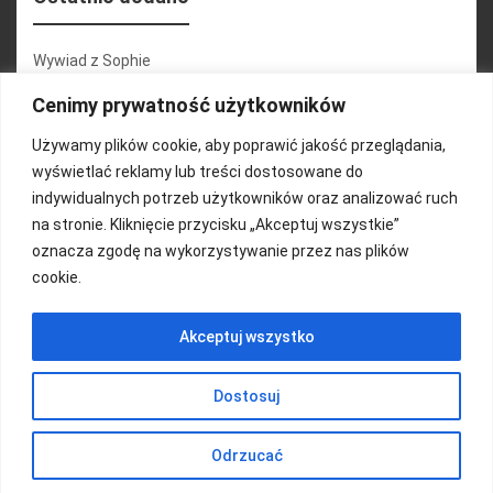
Wywiad z Sophie
Konferencja 2.1
Cenimy prywatność użytkowników
Martyna Wojciechowska
Używamy plików cookie, aby poprawić jakość przeglądania,
wyświetlać reklamy lub treści dostosowane do
Relacja zdjęciowa 25.09.2024r (cz.2)
indywidualnych potrzeb użytkowników oraz analizować ruch
Wywiady z uczestnikami
na stronie. Kliknięcie przycisku „Akceptuj wszystkie”
oznacza zgodę na wykorzystywanie przez nas plików
cookie.
FUNDACJA KOLOROWO
Akceptuj wszystko
Copyright 2016/ Autor: ThemeWisdom
Dostosuj
Odrzucać