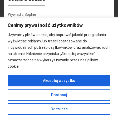
Wywiad z Sophie
Konferencja 2.1
Cenimy prywatność użytkowników
Martyna Wojciechowska
Używamy plików cookie, aby poprawić jakość przeglądania,
wyświetlać reklamy lub treści dostosowane do
Relacja zdjęciowa 25.09.2024r (cz.2)
indywidualnych potrzeb użytkowników oraz analizować ruch
Wywiady z uczestnikami
na stronie. Kliknięcie przycisku „Akceptuj wszystkie”
oznacza zgodę na wykorzystywanie przez nas plików
cookie.
FUNDACJA KOLOROWO
Akceptuj wszystko
Copyright 2016/ Autor: ThemeWisdom
Dostosuj
Odrzucać