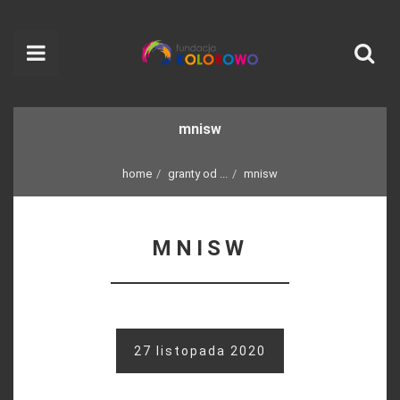
mnisw
home
granty od ...
mnisw
MNISW
27 listopada 2020