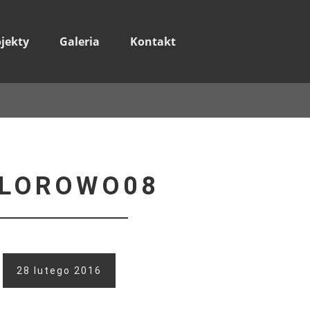
ojekty
Galeria
Kontakt
LOROWO08
28 lutego 2016