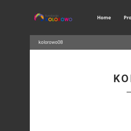
Home
Pr
kolorowo08
KO