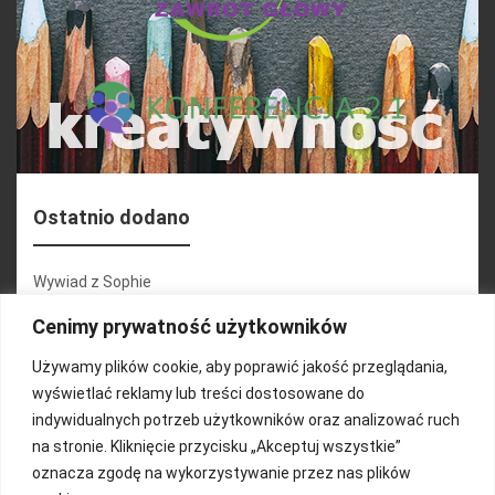
Ostatnio dodano
Wywiad z Sophie
Konferencja 2.1
Cenimy prywatność użytkowników
Martyna Wojciechowska
Używamy plików cookie, aby poprawić jakość przeglądania,
wyświetlać reklamy lub treści dostosowane do
Relacja zdjęciowa 25.09.2024r (cz.2)
indywidualnych potrzeb użytkowników oraz analizować ruch
Wywiady z uczestnikami
na stronie. Kliknięcie przycisku „Akceptuj wszystkie”
oznacza zgodę na wykorzystywanie przez nas plików