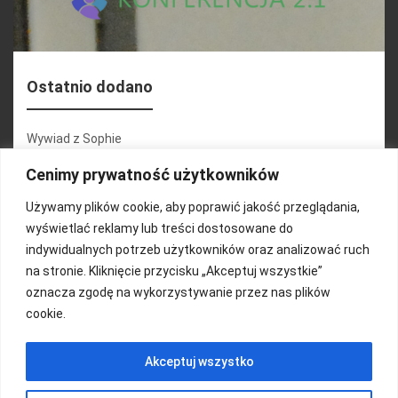
Ostatnio dodano
Wywiad z Sophie
Konferencja 2.1
Cenimy prywatność użytkowników
Martyna Wojciechowska
Używamy plików cookie, aby poprawić jakość przeglądania,
wyświetlać reklamy lub treści dostosowane do
Relacja zdjęciowa 25.09.2024r (cz.2)
indywidualnych potrzeb użytkowników oraz analizować ruch
Wywiady z uczestnikami
na stronie. Kliknięcie przycisku „Akceptuj wszystkie”
oznacza zgodę na wykorzystywanie przez nas plików
cookie.
FUNDACJA KOLOROWO
Akceptuj wszystko