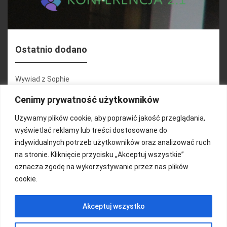
Ostatnio dodano
Wywiad z Sophie
Konferencja 2.1
Cenimy prywatność użytkowników
Martyna Wojciechowska
Używamy plików cookie, aby poprawić jakość przeglądania,
wyświetlać reklamy lub treści dostosowane do
Relacja zdjęciowa 25.09.2024r (cz.2)
indywidualnych potrzeb użytkowników oraz analizować ruch
Wywiady z uczestnikami
na stronie. Kliknięcie przycisku „Akceptuj wszystkie”
oznacza zgodę na wykorzystywanie przez nas plików
cookie.
FUNDACJA KOLOROWO
Akceptuj wszystko