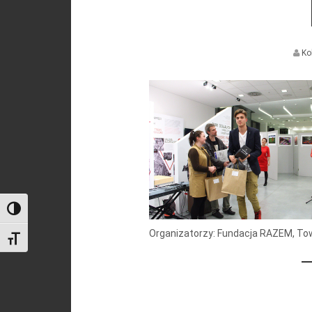
Ko
Toggle High Contrast
Organizatorzy: Fundacja RAZEM, Tow
Toggle Font size