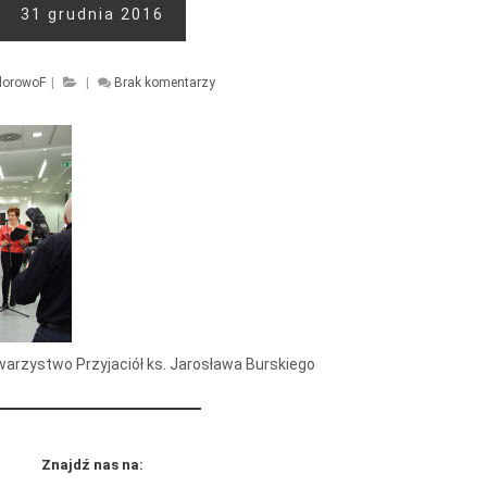
31 grudnia 2016
lorowoF
|
|
Brak komentarzy
arzystwo Przyjaciół ks. Jarosława Burskiego
Znajdź nas na: