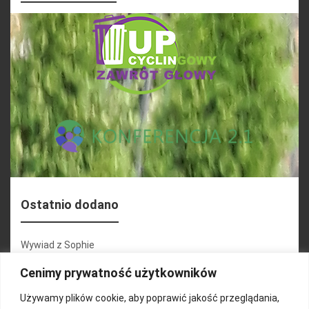
Ostatnio dodano
Wywiad z Sophie
Konferencja 2.1
Cenimy prywatność użytkowników
Martyna Wojciechowska
Używamy plików cookie, aby poprawić jakość przeglądania,