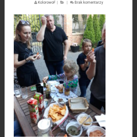
KolorowoF
|
|
Brak komentarzy