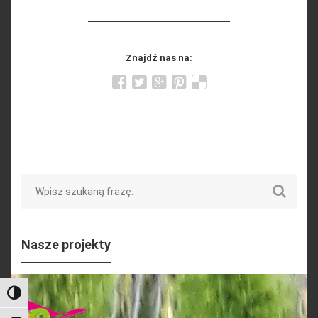
Znajdź nas na:
Search
Nasze projekty
Toggle High Contrast