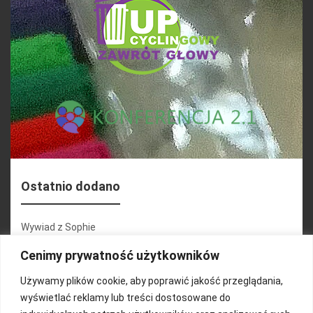
Ostatnio dodano
Wywiad z Sophie
Konferencja 2.1
Cenimy prywatność użytkowników
Martyna Wojciechowska
Używamy plików cookie, aby poprawić jakość przeglądania,
wyświetlać reklamy lub treści dostosowane do
Relacja zdjęciowa 25.09.2024r (cz.2)