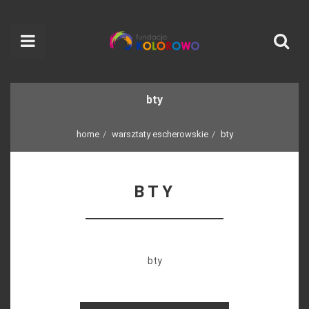
bty
home
warsztaty escherowskie
bty
BTY
bty