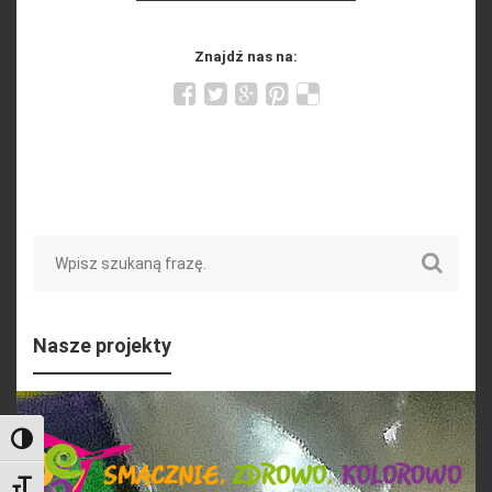
Znajdź nas na:
Search
Nasze projekty
Toggle High Contrast
Toggle Font size