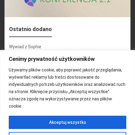
Ostatnio dodano
Wywiad z Sophie
Konferencja 2.1
Cenimy prywatność użytkowników
Martyna Wojciechowska
Używamy plików cookie, aby poprawić jakość przeglądania,
wyświetlać reklamy lub treści dostosowane do
Relacja zdjęciowa 25.09.2024r (cz.2)
indywidualnych potrzeb użytkowników oraz analizować ruch
Wywiady z uczestnikami
na stronie. Kliknięcie przycisku „Akceptuj wszystkie”
oznacza zgodę na wykorzystywanie przez nas plików
cookie.
FUNDACJA KOLOROWO
Akceptuj wszystko
Copyright 2016/ Autor: ThemeWisdom