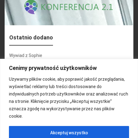
Ostatnio dodano
Wywiad z Sophie
Konferencja 2.1
Cenimy prywatność użytkowników
Martyna Wojciechowska
Używamy plików cookie, aby poprawić jakość przeglądania,
wyświetlać reklamy lub treści dostosowane do
Relacja zdjęciowa 25.09.2024r (cz.2)
indywidualnych potrzeb użytkowników oraz analizować ruch
Wywiady z uczestnikami
na stronie. Kliknięcie przycisku „Akceptuj wszystkie”
oznacza zgodę na wykorzystywanie przez nas plików
cookie.
FUNDACJA KOLOROWO
Akceptuj wszystko