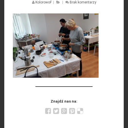
KolorowoF
|
|
Brak komentarzy
Znajdź nas na: