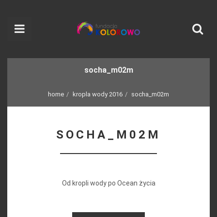
socha_m02m
home
kropla wody 2016
socha_m02m
SOCHA_M02M
Od kropli wody po Ocean życia