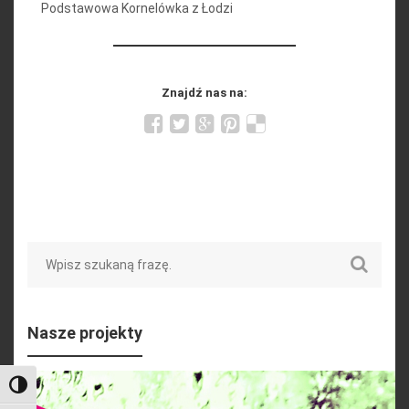
Podstawowa Kornelówka z Łodzi
Znajdź nas na:
Search
Nasze projekty
Toggle High Contrast