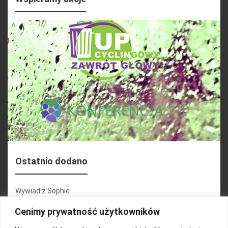
Ostatnio dodano
Wywiad z Sophie
Konferencja 2.1
Cenimy prywatność użytkowników
Martyna Wojciechowska