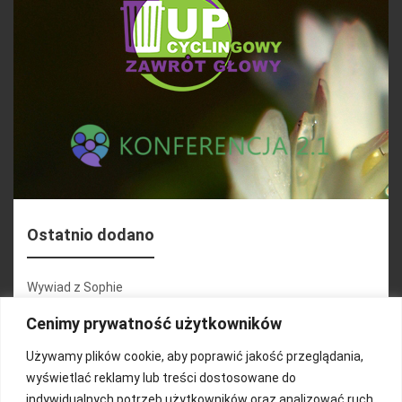
Ostatnio dodano
Wywiad z Sophie
Konferencja 2.1
Cenimy prywatność użytkowników
Martyna Wojciechowska
Używamy plików cookie, aby poprawić jakość przeglądania,
wyświetlać reklamy lub treści dostosowane do
Relacja zdjęciowa 25.09.2024r (cz.2)
indywidualnych potrzeb użytkowników oraz analizować ruch