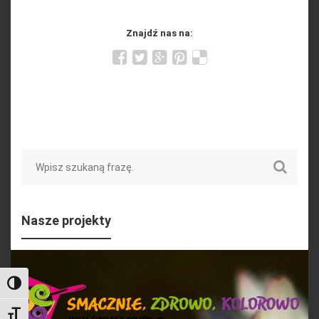
Znajdź nas na:
Search
Nasze projekty
Toggle High Contrast
Toggle Font size