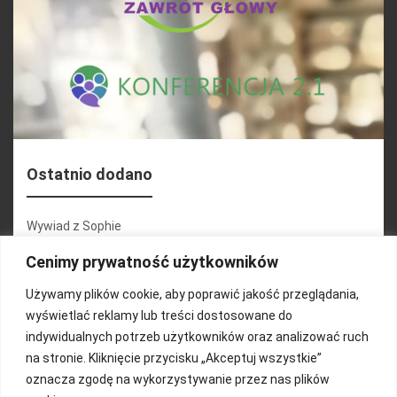
Ostatnio dodano
Wywiad z Sophie
Konferencja 2.1
Cenimy prywatność użytkowników
Martyna Wojciechowska
Używamy plików cookie, aby poprawić jakość przeglądania,
wyświetlać reklamy lub treści dostosowane do
Relacja zdjęciowa 25.09.2024r (cz.2)
indywidualnych potrzeb użytkowników oraz analizować ruch
Wywiady z uczestnikami
na stronie. Kliknięcie przycisku „Akceptuj wszystkie”
oznacza zgodę na wykorzystywanie przez nas plików