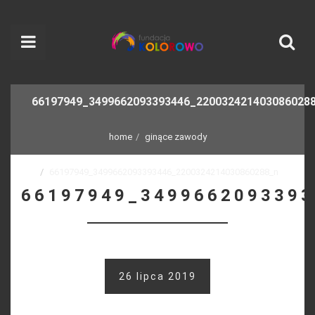
66197949_3499662093393446_220032421403086028
home
ginące zawody
66197949_3499662093393446_2200324214030860288_n
66197949_349966209339
26 lipca 2019