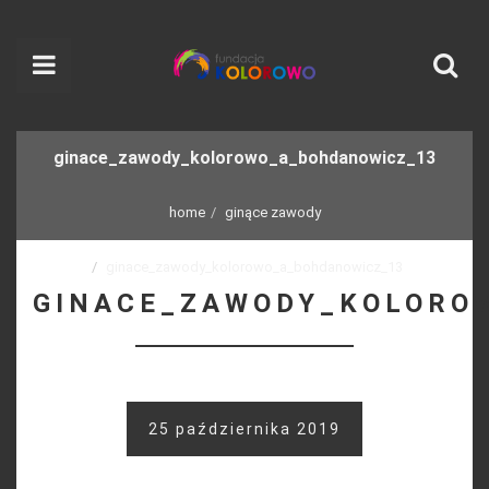
ginace_zawody_kolorowo_a_bohdanowicz_13
home
ginące zawody
ginace_zawody_kolorowo_a_bohdanowicz_13
GINACE_ZAWODY_KOLORO
25 października 2019