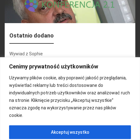
Ostatnio dodano
Wywiad z Sophie
Konferencja 2.1
Cenimy prywatność użytkowników
Martyna Wojciechowska
Używamy plików cookie, aby poprawić jakość przeglądania,
wyświetlać reklamy lub treści dostosowane do
Relacja zdjęciowa 25.09.2024r (cz.2)
indywidualnych potrzeb użytkowników oraz analizować ruch
Wywiady z uczestnikami
na stronie. Kliknięcie przycisku „Akceptuj wszystkie”
oznacza zgodę na wykorzystywanie przez nas plików
cookie.
FUNDACJA KOLOROWO
Akceptuj wszystko