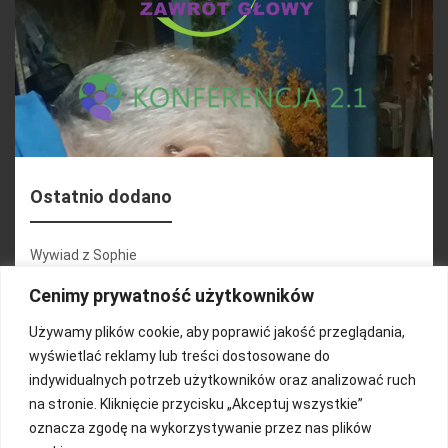
Ostatnio dodano
Wywiad z Sophie
Konferencja 2.1
Cenimy prywatność użytkowników
Martyna Wojciechowska
Używamy plików cookie, aby poprawić jakość przeglądania,
wyświetlać reklamy lub treści dostosowane do
Relacja zdjęciowa 25.09.2024r (cz.2)
indywidualnych potrzeb użytkowników oraz analizować ruch
Wywiady z uczestnikami
na stronie. Kliknięcie przycisku „Akceptuj wszystkie”
oznacza zgodę na wykorzystywanie przez nas plików