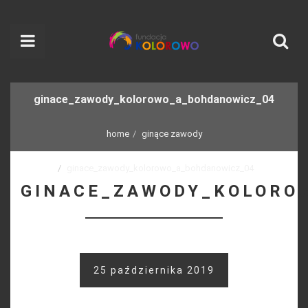
ginace_zawody_kolorowo_a_bohdanowicz_04
home
ginące zawody
ginace_zawody_kolorowo_a_bohdanowicz_04
GINACE_ZAWODY_KOLORO
25 października 2019