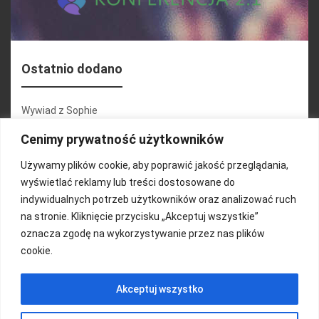
Ostatnio dodano
Wywiad z Sophie
Konferencja 2.1
Cenimy prywatność użytkowników
Martyna Wojciechowska
Używamy plików cookie, aby poprawić jakość przeglądania,
wyświetlać reklamy lub treści dostosowane do
Relacja zdjęciowa 25.09.2024r (cz.2)
indywidualnych potrzeb użytkowników oraz analizować ruch
Wywiady z uczestnikami
na stronie. Kliknięcie przycisku „Akceptuj wszystkie”
oznacza zgodę na wykorzystywanie przez nas plików
cookie.
FUNDACJA KOLOROWO
Akceptuj wszystko
Copyright 2016/ Autor: ThemeWisdom