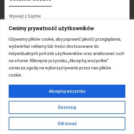
Wywiad z Sophie
Konferencja 2.1
Cenimy prywatność użytkowników
Martyna Wojciechowska
Używamy plików cookie, aby poprawić jakość przeglądania,
wyświetlać reklamy lub treści dostosowane do
Relacja zdjęciowa 25.09.2024r (cz.2)
indywidualnych potrzeb użytkowników oraz analizować ruch
Wywiady z uczestnikami
na stronie. Kliknięcie przycisku „Akceptuj wszystkie”
oznacza zgodę na wykorzystywanie przez nas plików
cookie.
FUNDACJA KOLOROWO
Akceptuj wszystko
Copyright 2016/ Autor: ThemeWisdom
Dostosuj
Odrzucać