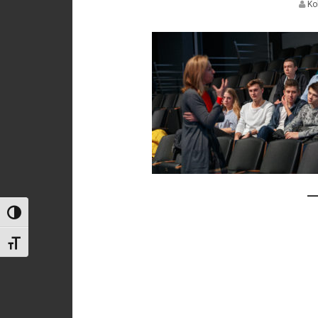
Ko
Toggle High Contrast
Toggle Font size