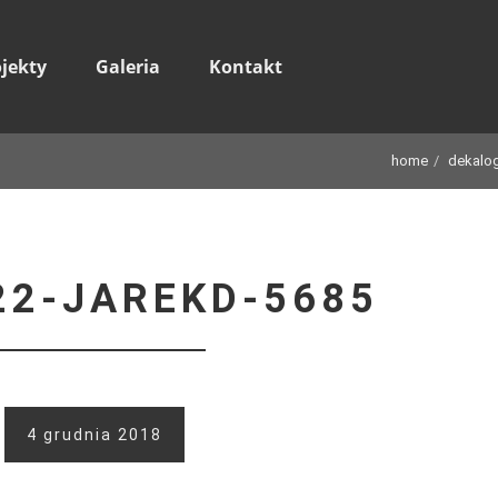
ojekty
Galeria
Kontakt
home
dekalog
22-JAREKD-5685
4 grudnia 2018