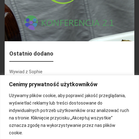
Ostatnio dodano
Wywiad z Sophie
Konferencja 2.1
Cenimy prywatność użytkowników
Martyna Wojciechowska
Używamy plików cookie, aby poprawić jakość przeglądania,
wyświetlać reklamy lub treści dostosowane do
Relacja zdjęciowa 25.09.2024r (cz.2)
indywidualnych potrzeb użytkowników oraz analizować ruch
Wywiady z uczestnikami
na stronie. Kliknięcie przycisku „Akceptuj wszystkie”
oznacza zgodę na wykorzystywanie przez nas plików
cookie.