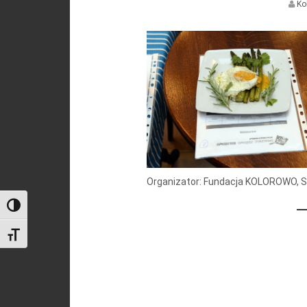
Ko
Organizator: Fundacja KOLOROWO, S
Toggle High Contrast
Toggle Font size