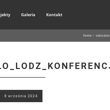
ojekty
Galeria
Kontakt
home
sztuczna i
LO_LODZ_KONFERENC
8 września 2024