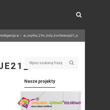
nteligencja ai
ai_sophia_21lo_lodz_konferencje21_a
Search
JE21_A
Nasze projekty