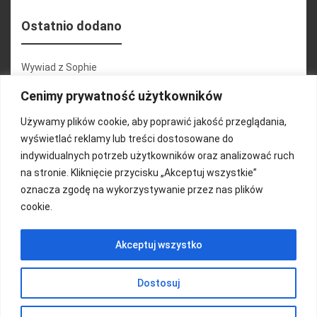
Ostatnio dodano
Wywiad z Sophie
Konferencja 2.1
Cenimy prywatność użytkowników
Martyna Wojciechowska
Używamy plików cookie, aby poprawić jakość przeglądania,
wyświetlać reklamy lub treści dostosowane do
Relacja zdjęciowa 25.09.2024r (cz.2)
indywidualnych potrzeb użytkowników oraz analizować ruch
Wywiady z uczestnikami
na stronie. Kliknięcie przycisku „Akceptuj wszystkie”
oznacza zgodę na wykorzystywanie przez nas plików
cookie.
FUNDACJA KOLOROWO
Akceptuj wszystko
Copyright 2016/ Autor: ThemeWisdom
Dostosuj