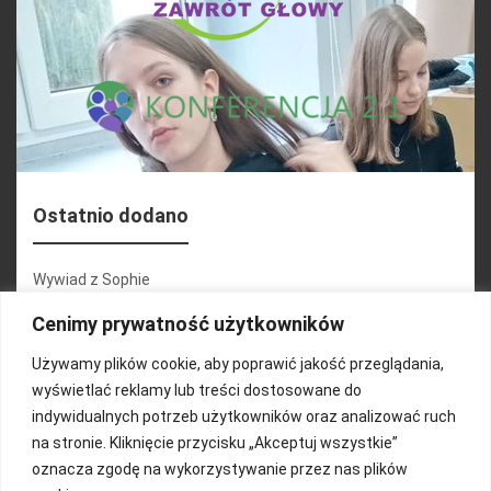
Ostatnio dodano
Wywiad z Sophie
Konferencja 2.1
Cenimy prywatność użytkowników
Martyna Wojciechowska
Używamy plików cookie, aby poprawić jakość przeglądania,
wyświetlać reklamy lub treści dostosowane do
Relacja zdjęciowa 25.09.2024r (cz.2)
indywidualnych potrzeb użytkowników oraz analizować ruch
Wywiady z uczestnikami
na stronie. Kliknięcie przycisku „Akceptuj wszystkie”
oznacza zgodę na wykorzystywanie przez nas plików