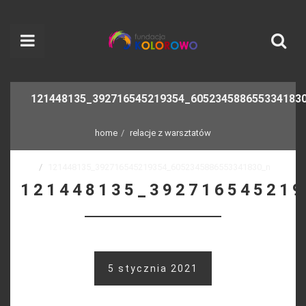
121448135_392716545219354_605234588655334183
home
relacje z warsztatów
121448135_392716545219354_6052345886553341830_n
121448135_39271654521
5 stycznia 2021