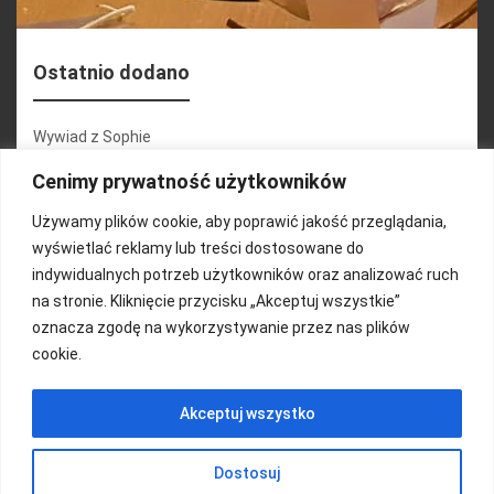
Ostatnio dodano
Wywiad z Sophie
Konferencja 2.1
Cenimy prywatność użytkowników
Martyna Wojciechowska
Używamy plików cookie, aby poprawić jakość przeglądania,
wyświetlać reklamy lub treści dostosowane do
Relacja zdjęciowa 25.09.2024r (cz.2)
indywidualnych potrzeb użytkowników oraz analizować ruch
Wywiady z uczestnikami
na stronie. Kliknięcie przycisku „Akceptuj wszystkie”
oznacza zgodę na wykorzystywanie przez nas plików
cookie.
FUNDACJA KOLOROWO
Akceptuj wszystko
Copyright 2016/ Autor: ThemeWisdom
Dostosuj