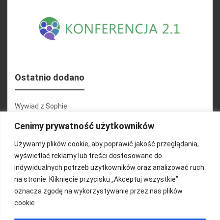
Ostatnio dodano
Wywiad z Sophie
Konferencja 2.1
Cenimy prywatność użytkowników
Martyna Wojciechowska
Używamy plików cookie, aby poprawić jakość przeglądania,
wyświetlać reklamy lub treści dostosowane do
Relacja zdjęciowa 25.09.2024r (cz.2)
indywidualnych potrzeb użytkowników oraz analizować ruch
Wywiady z uczestnikami
na stronie. Kliknięcie przycisku „Akceptuj wszystkie”
oznacza zgodę na wykorzystywanie przez nas plików
cookie.