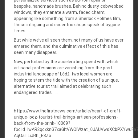
personalized services such as button repair or
bespoke, handmade brushes. Behind dusty, cobwebbed
windows, they emanate a warm, faded charm;
appearing like something from a Sherlock Holmes film,
these intriguing and eccentric shops speak of bygone
times.
But while we’ve all seen them, not many of us have ever
entered them, and the culminative effect of this has
seen many disappear.
Now, perturbed by the accelerating speed with which
artisanal professions are vanishing from the post-
industrial landscape of Łódź, two local women are
hoping to stem the tide with the creation of a unique,
alternative tourist trail aimed at celebrating such
endangered trades.
….
https://www.thefirstnews.com/article/heart-of-craft-
unique-lodz-tourist-trail-brings-artisan-professions-
back-from-the-brink-10069?
fbclid=IwAR2qcxknG7xaGltVWOIWzat_0JAUVwsXCbPXYwuFa
AqOaTLiJRh_E8Zo