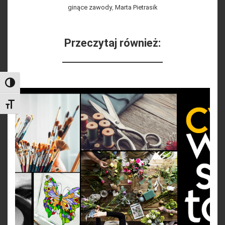
ginące zawody
,
Marta Pietrasik
Przeczytaj również:
Toggle High Contrast
Toggle Font size