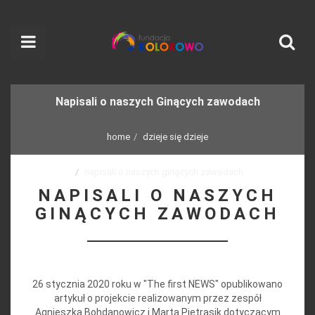
Napisali o naszych Ginących zawodach
home
dzieje się dzieje
napisali o naszych ginących zawodach
NAPISALI O NASZYCH
GINĄCYCH ZAWODACH
26 stycznia 2020 roku w "The first NEWS" opublikowano
artykuł o projekcie realizowanym przez zespół
Agnieszka Bohdanowicz i Marta Pietrasik dotyczącym