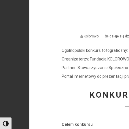
KolorowoF
|
dzieje się dz
Ogólnopolski konkurs fotograficzny:
Organizatorzy: Fundacja KOLOROWO o
Partner: Stowarzyszanie Społeczno-K
Portal internetowy do prezentacji p
KONKUR
Celem konkursu
Toggle High Contrast