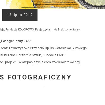
13 lipca 2019
ieje
,
Fundacja KOLOROWO
,
Pasja życia
|
Brak komentarzy
„Fotogeniczny RAK”
raz Towarzystwo Przyjaciół śp. ks. Jarosława Burskiego,
ulturalne Portiernia Sztuki, Fundacja PMP
rac i projektu: www.pasjazycia.com, www.kolorowo.org
S FOTOGRAFICZNY