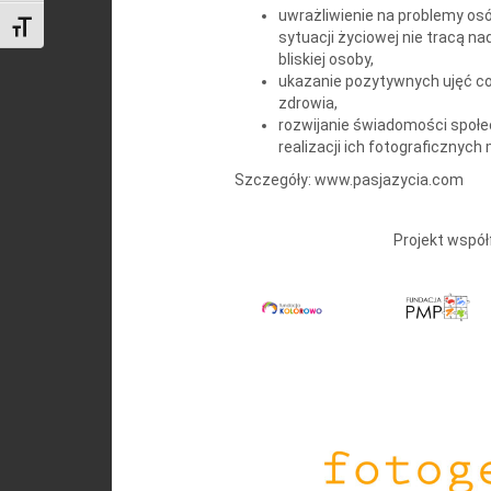
uwrażliwienie na problemy osó
Toggle Font size
sytuacji życiowej nie tracą n
bliskiej osoby,
ukazanie pozytywnych ujęć co
zdrowia,
rozwijanie świadomości społe
realizacji ich fotograficznych
Szczegóły: www.pasjazycia.com
Projekt wspó