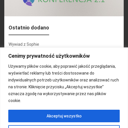
Ostatnio dodano
Wywiad z Sophie
Konferencja 2.1
Cenimy prywatność użytkowników
Martyna Wojciechowska
Używamy plików cookie, aby poprawić jakość przeglądania,
wyświetlać reklamy lub treści dostosowane do
Relacja zdjęciowa 25.09.2024r (cz.2)
indywidualnych potrzeb użytkowników oraz analizować ruch
Wywiady z uczestnikami
na stronie. Kliknięcie przycisku „Akceptuj wszystkie”
oznacza zgodę na wykorzystywanie przez nas plików
cookie.
FUNDACJA KOLOROWO
Akceptuj wszystko
Copyright 2016/ Autor: ThemeWisdom