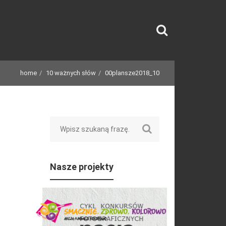
home
10 ważnych słów
00plansze2018_10
Search
Nasze projekty