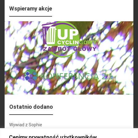
Wspieramy akcje
Ostatnio dodano
Wywiad z Sophie
Konferencja 2.1
Cenimy prywatność użytkowników