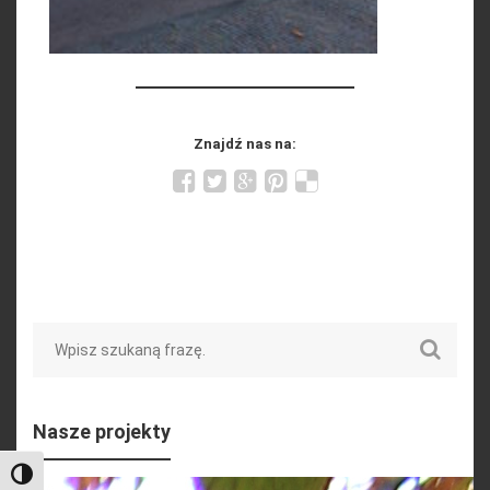
Znajdź nas na:
Search
Nasze projekty
Toggle High Contrast