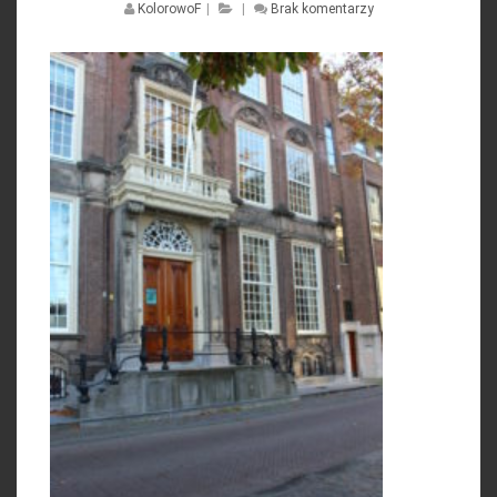
KolorowoF
|
|
Brak komentarzy