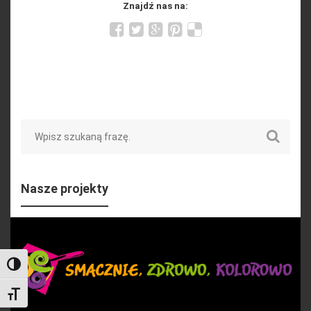
Znajdź nas na:
Search
Nasze projekty
Toggle High Contrast
Toggle Font size