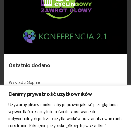
Ostatnio dodano
Wywiad z Sophie
Konferencja 2.1
Cenimy prywatność użytkowników
Martyna Wojciechowska
Używamy plików cookie, aby poprawić jakość przeglądania,
wyświetlać reklamy lub treści dostosowane do
Relacja zdjęciowa 25.09.2024r (cz.2)
indywidualnych potrzeb użytkowników oraz analizować ruch
Wywiady z uczestnikami
na stronie. Kliknięcie przycisku „Akceptuj wszystkie”