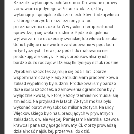
Szczotki wykonuje w całości sama. Drewniane oprawy
zamawiam u jedynego w Polsce stolarza, który
wykonuje je specjalnie dla rzemieślników. Rodzaj włosia
z którego korzystam uzależniony jest od
przeznaczenia szczotki. W wysokich temperaturach
sprawdzają się włókna roślinne. Pędzle do golenia
wytwarzam ze szczeciny świńskiej lub włosia borsuka.
Ucho bydlęce ma świetne zastosowanie w pędzlach
artystycznych. Teraz już pędzli do malowania nie
produkuję, ale kiedyś… kiedyś produkowaliśmy ich
bardzo dużo rodzajów. Dziesiątki tysięcy sztuk rocznie.
Wyrobem szczotek zajmuję się od 51 lat. Dobrze
wspominam czasy, kiedy zatrudniałam pracowników, a
zakład wypełniony był ludźmi. Produkowaliśmy bardzo
duże ilości szczotek, a zamówienia ograniczone były
wyłącznie kwotą, w której każdy rzemieślnik musiał się
zmieścić. Na przykład w latach 70-tych można było
wykonać obrót w wysokości miliona złotych. Na ulicy
Więckowskiego było nas, pracujących w prywatnych
zakładach, o wiele więcej. Pamiętam kaletnika, szewca,
krawca i pana szyjącego krawaty. Ci, którzy prowadzą
działalność najdłużej, przetrwali do dziś.