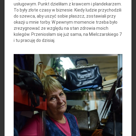
usługowym. Punkt dzieliłam z krawcem i plandekarzem.
To były złote czasy w biznesie. Kiedy ludzie przychodzili
do szewca, aby uszyć sobie płaszcz, zostawiali przy
okazji u mnie torby. W pewnym momencie trzeba było
zrezygnować ze względu na stan zdrowia moich
kolegów. Przeniosłam się już sama, na Mielczarskiego 7
i tu pracuję do dzisiaj.