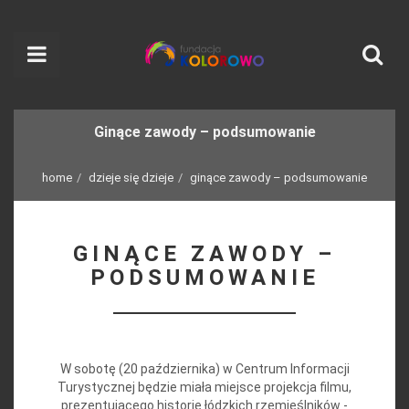
Ginące zawody – podsumowanie
home
dzieje się dzieje
ginące zawody – podsumowanie
GINĄCE ZAWODY –
PODSUMOWANIE
W sobotę (20 października) w Centrum Informacji
Turystycznej będzie miała miejsce projekcja filmu,
prezentującego historie łódzkich rzemieślników -