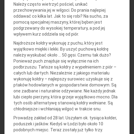
Należy często wietrzyć pościel, unikać
przechowywania jej w wilgoci. Do prania najlepiej
oddawać co kilka lat. Jak to się robi? Na sucho, za
pomocą specjalnej maszyny, której bęben jest
podgrzewany do wysokiej temperatury, a pod jej
wpływem kurz oddziela się od piór.
Najdroższe kołdry wykonuję z puchu, który jest
wyjątkowo miękki i lekki. By uszyć puchową kołdrę
należy wyskubać około … 50 gęsi. Czemu tak dużo?
Ponieważ puch znajduje się wyłącznie na ich
podbrzuszu. Tańsze są kołdry z wypełnieniem z piór –
całych lub dartych. Niezależnie z jakiego materiału
wykonuję kołdry – najlepszy surowiec uzyskuje się z
ptaków hodowlanych w gospodarstwie domowym. Są
one zadbane i naturalnie odżywiane. Nie każdy jednak
lubi ciepło pierzyny, która grzeje wyjątkowo mocno. Dla
tych osób alternatywę stanowią kołdry wełniane. Są
chłodniejsze i wchłaniają wilgoć w trakcie snu.
Prowadzę zakład od 28 lat. Uszyłam ok. tysiąca kołder,
poduszek i jaśków. Kiedyś w Łodzi było około 10
podobnych miejsc. Teraz zostały już tylko trzy.