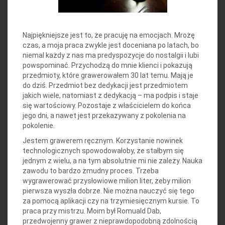
Najpiękniejsze jest to, że pracuję na emocjach. Mrożę
czas, a moja praca zwykle jest doceniana po latach, bo
niemal każdy z nas ma predyspozycje do nostalgii i lubi
powspominać. Przychodzą do mnie klienci i pokazują
przedmioty, które grawerowałem 30 lat temu. Mają je
do dziś. Przedmiot bez dedykacji jest przedmiotem
jakich wiele, natomiast z dedykacją – ma podpis i staje
się wartościowy. Pozostaje z właścicielem do końca
jego dni, a nawet jest przekazywany z pokolenia na
pokolenie.
Jestem grawerem ręcznym. Korzystanie nowinek
technologicznych spowodowałoby, że stałbym się
jednym z wielu, a na tym absolutnie mi nie zależy. Nauka
zawodu to bardzo żmudny proces. Trzeba
wygrawerować przysłowiowe milion liter, żeby milion
pierwsza wyszła dobrze. Nie można nauczyć się tego
za pomocą aplikacji czy na trzymiesięcznym kursie. To
praca przy mistrzu. Moim był Romuald Dab,
przedwojenny grawer z nieprawdopodobną zdolnością