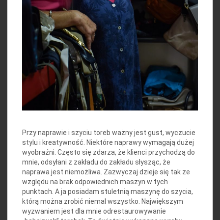
Przy naprawie i szyciu toreb ważny jest gust, wyczucie
stylu i kreatywność. Niektóre naprawy wymagają dużej
wyobraźni. Często się zdarza, że klienci przychodzą do
mnie, odsyłani z zakładu do zakładu słysząc, że
naprawa jest niemożliwa. Zazwyczaj dzieje się tak ze
względu na brak odpowiednich maszyn w tych
punktach. A ja posiadam stuletnią maszynę do szycia,
którą można zrobić niemal wszystko. Największym
wyzwaniem jest dla mnie odrestaurowywanie