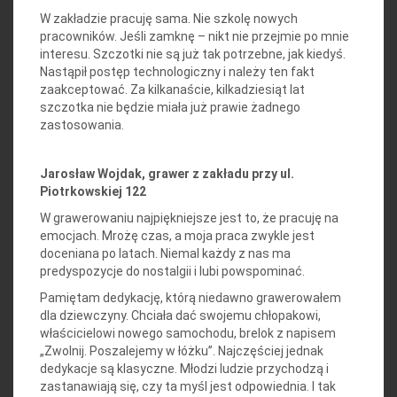
W zakładzie pracuję sama. Nie szkolę nowych
pracowników. Jeśli zamknę – nikt nie przejmie po mnie
interesu. Szczotki nie są już tak potrzebne, jak kiedyś.
Nastąpił postęp technologiczny i należy ten fakt
zaakceptować. Za kilkanaście, kilkadziesiąt lat
szczotka nie będzie miała już prawie żadnego
zastosowania.
Jarosław Wojdak, grawer z zakładu przy ul.
Piotrkowskiej 122
W grawerowaniu najpiękniejsze jest to, że pracuję na
emocjach. Mrożę czas, a moja praca zwykle jest
doceniana po latach. Niemal każdy z nas ma
predyspozycje do nostalgii i lubi powspominać.
Pamiętam dedykację, którą niedawno grawerowałem
dla dziewczyny. Chciała dać swojemu chłopakowi,
właścicielowi nowego samochodu, brelok z napisem
„Zwolnij. Poszalejemy w łóżku”. Najczęściej jednak
dedykacje są klasyczne. Młodzi ludzie przychodzą i
zastanawiają się, czy ta myśl jest odpowiednia. I tak