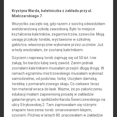
Krystyna Warda, kaletniczka z zakładu przy ul.
Mielczarskiego 7.
Wszystko zaczęło się, gdy razem z siostrą odwiedziłam
wielobranżową szkołę zawodową. Było to miejsce
kształcenia kaletników, zegarmistrzów, szewców. Moją
uwagę przykuły torebki, wystawione w szkolnej
gablotce, własnoręcznie wykonane przez uczniów. Już
wtedy wiedziałam, że zostanę kaletnikiem.
Szyciem i naprawą toreb zajmuję się od 50 lat. I nie
żałuję, bo bardzo lubię swój zawód. Zanim jednak
zostałam kaletnikiem musiałam przejść długą drogę. W
ramach egzaminu mistrzowskiego musiałam wykonać
samodzielnie, od podstaw, torbę. Uszyłam damską
torebkę z pomarańczowego skaju. Co ciekawe teraz
ten materiał wraca do łask. Ważne, że po zakończeniu
edukacji miałam zapewnioną posadę w zakładzie
galanteryjnym, w spółdzielni Karola Świerczewskiego na
ulicy Strykowskiej 2. Tam zajmowałam się różnymi
etapami tworzenia toreb: smarowaniem klejem,
szyciem. Później w latach 80. pracowałam w zakładzie