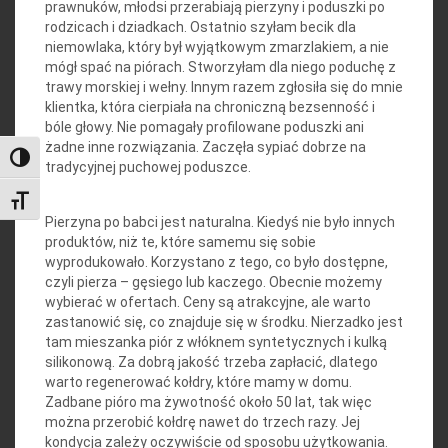
prawnuków, młodsi przerabiają pierzyny i poduszki po
rodzicach i dziadkach. Ostatnio szyłam becik dla
niemowlaka, który był wyjątkowym zmarzlakiem, a nie
mógł spać na piórach. Stworzyłam dla niego poduchę z
trawy morskiej i wełny. Innym razem zgłosiła się do mnie
klientka, która cierpiała na chroniczną bezsenność i
bóle głowy. Nie pomagały profilowane poduszki ani
żadne inne rozwiązania. Zaczęła sypiać dobrze na
Toggle High Contrast
tradycyjnej puchowej poduszce.
Toggle Font size
Pierzyna po babci jest naturalna. Kiedyś nie było innych
produktów, niż te, które samemu się sobie
wyprodukowało. Korzystano z tego, co było dostępne,
czyli pierza – gęsiego lub kaczego. Obecnie możemy
wybierać w ofertach. Ceny są atrakcyjne, ale warto
zastanowić się, co znajduje się w środku. Nierzadko jest
tam mieszanka piór z włóknem syntetycznych i kulką
silikonową. Za dobrą jakość trzeba zapłacić, dlatego
warto regenerować kołdry, które mamy w domu.
Zadbane pióro ma żywotność około 50 lat, tak więc
można przerobić kołdrę nawet do trzech razy. Jej
kondycja zależy oczywiście od sposobu użytkowania.