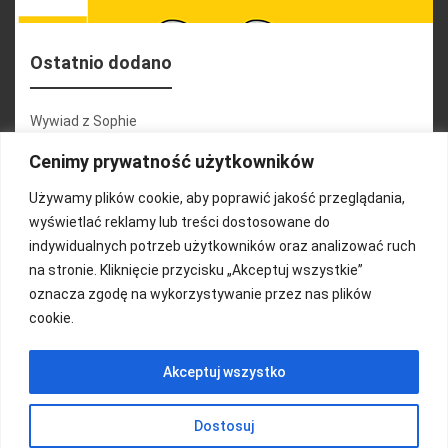
Ostatnio dodano
Wywiad z Sophie
Konferencja 2.1
Cenimy prywatność użytkowników
Martyna Wojciechowska
Używamy plików cookie, aby poprawić jakość przeglądania,
wyświetlać reklamy lub treści dostosowane do
Relacja zdjęciowa 25.09.2024r (cz.2)
indywidualnych potrzeb użytkowników oraz analizować ruch
Wywiady z uczestnikami
na stronie. Kliknięcie przycisku „Akceptuj wszystkie”
oznacza zgodę na wykorzystywanie przez nas plików
cookie.
FUNDACJA KOLOROWO
Akceptuj wszystko
Copyright 2016/ Autor: ThemeWisdom
Dostosuj