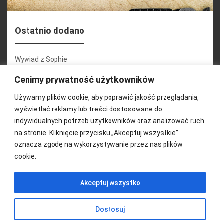
Ostatnio dodano
Wywiad z Sophie
Konferencja 2.1
Cenimy prywatność użytkowników
Martyna Wojciechowska
Używamy plików cookie, aby poprawić jakość przeglądania,
wyświetlać reklamy lub treści dostosowane do
Relacja zdjęciowa 25.09.2024r (cz.2)
indywidualnych potrzeb użytkowników oraz analizować ruch
Wywiady z uczestnikami
na stronie. Kliknięcie przycisku „Akceptuj wszystkie”
oznacza zgodę na wykorzystywanie przez nas plików
cookie.
FUNDACJA KOLOROWO
Akceptuj wszystko
Copyright 2016/ Autor: ThemeWisdom
Dostosuj