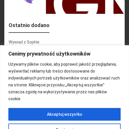
Ostatnio dodano
Wywiad z Sophie
Konferencja 2.1
Cenimy prywatność użytkowników
Martyna Wojciechowska
Używamy plików cookie, aby poprawić jakość przeglądania,
wyświetlać reklamy lub treści dostosowane do
Relacja zdjęciowa 25.09.2024r (cz.2)
indywidualnych potrzeb użytkowników oraz analizować ruch
Wywiady z uczestnikami
na stronie. Kliknięcie przycisku „Akceptuj wszystkie”
oznacza zgodę na wykorzystywanie przez nas plików
cookie.
FUNDACJA KOLOROWO
Akceptuj wszystko
Copyright 2016/ Autor: ThemeWisdom