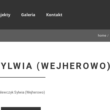
ojekty
Galeria
Kontakt
home
SYLWIA (WEJHEROWO
ilewczyk Sylwia (Wejherowo)