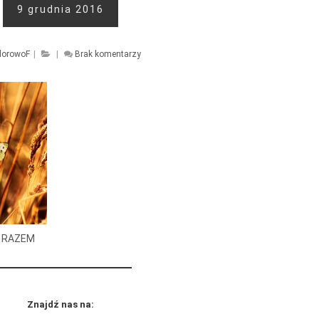
9 grudnia 2016
lorowoF
|
|
Brak komentarzy
ja RAZEM
Znajdź nas na: