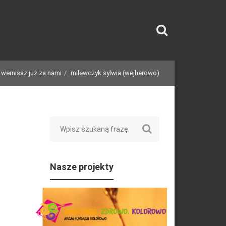
wernisaż już za nami
milewczyk sylwia (wejherowo)
Search
)
Nasze projekty