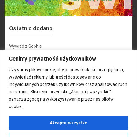
Ostatnio dodano
Wywiad z Sophie
Konferencja 2.1
Cenimy prywatność użytkowników
Martyna Wojciechowska
Używamy plików cookie, aby poprawić jakość przeglądania,
wyświetlać reklamy lub treści dostosowane do
Relacja zdjęciowa 25.09.2024r (cz.2)
indywidualnych potrzeb użytkowników oraz analizować ruch
Wywiady z uczestnikami
na stronie. Kliknięcie przycisku „Akceptuj wszystkie”
oznacza zgodę na wykorzystywanie przez nas plików
cookie.
FUNDACJA KOLOROWO
Akceptuj wszystko
Copyright 2016/ Autor: ThemeWisdom