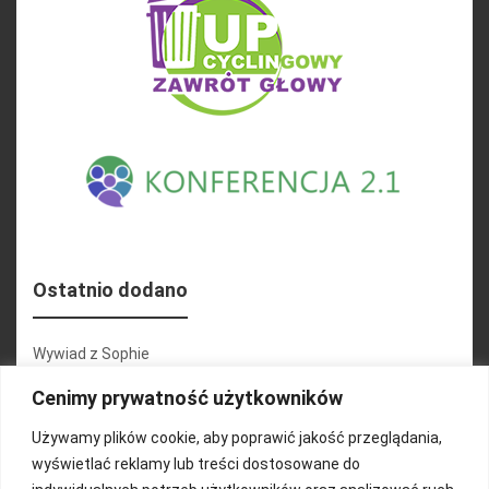
Ostatnio dodano
Wywiad z Sophie
Konferencja 2.1
Cenimy prywatność użytkowników
Martyna Wojciechowska
Używamy plików cookie, aby poprawić jakość przeglądania,
wyświetlać reklamy lub treści dostosowane do
Relacja zdjęciowa 25.09.2024r (cz.2)