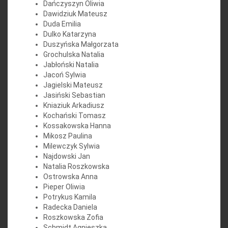
Dańczyszyn Oliwia
Dawidziuk Mateusz
Duda Emilia
Dulko Katarzyna
Duszyńska Małgorzata
Grochulska Natalia
Jabłoński Natalia
Jacoń Sylwia
Jagielski Mateusz
Jasiński Sebastian
Kniaziuk Arkadiusz
Kochański Tomasz
Kossakowska Hanna
Mikosz Paulina
Milewczyk Sylwia
Najdowski Jan
Natalia Roszkowska
Ostrowska Anna
Pieper Oliwia
Potrykus Kamila
Radecka Daniela
Roszkowska Zofia
Schmidt Agnieszka