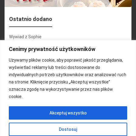
Ostatnio dodano
Wywiad z Sophie
Konferencja 2.1
Cenimy prywatność użytkowników
Martyna Wojciechowska
Używamy plików cookie, aby poprawić jakość przeglądania,
wyświetlać reklamy lub treści dostosowane do
Relacja zdjęciowa 25.09.2024r (cz.2)
indywidualnych potrzeb użytkowników oraz analizować ruch
Wywiady z uczestnikami
na stronie. Kliknięcie przycisku „Akceptuj wszystkie”
oznacza zgodę na wykorzystywanie przez nas plików
cookie.
FUNDACJA KOLOROWO
Akceptuj wszystko
Copyright 2016/ Autor: ThemeWisdom
Dostosuj