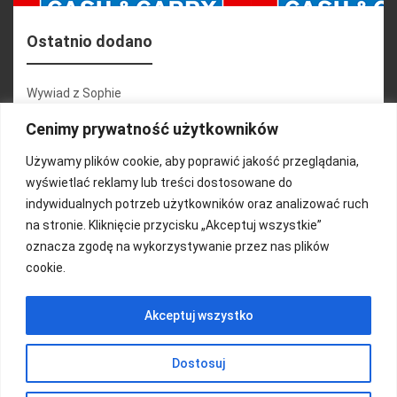
Ostatnio dodano
Wywiad z Sophie
Konferencja 2.1
Cenimy prywatność użytkowników
Martyna Wojciechowska
Używamy plików cookie, aby poprawić jakość przeglądania,
wyświetlać reklamy lub treści dostosowane do
Relacja zdjęciowa 25.09.2024r (cz.2)
indywidualnych potrzeb użytkowników oraz analizować ruch
Wywiady z uczestnikami
na stronie. Kliknięcie przycisku „Akceptuj wszystkie”
oznacza zgodę na wykorzystywanie przez nas plików
cookie.
FUNDACJA KOLOROWO
Akceptuj wszystko
Copyright 2016/ Autor: ThemeWisdom
Dostosuj