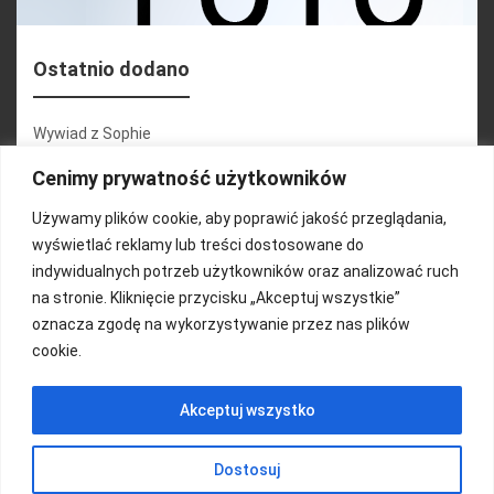
Ostatnio dodano
Wywiad z Sophie
Konferencja 2.1
Cenimy prywatność użytkowników
Martyna Wojciechowska
Używamy plików cookie, aby poprawić jakość przeglądania,
wyświetlać reklamy lub treści dostosowane do
Relacja zdjęciowa 25.09.2024r (cz.2)
indywidualnych potrzeb użytkowników oraz analizować ruch
Wywiady z uczestnikami
na stronie. Kliknięcie przycisku „Akceptuj wszystkie”
oznacza zgodę na wykorzystywanie przez nas plików
cookie.
FUNDACJA KOLOROWO
Akceptuj wszystko
Copyright 2016/ Autor: ThemeWisdom
Dostosuj