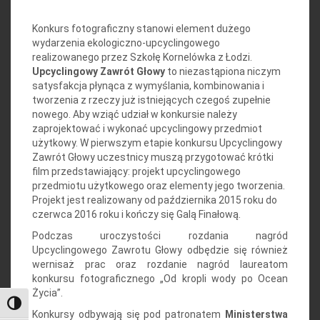
Konkurs fotograficzny stanowi element dużego
wydarzenia ekologiczno-upcyclingowego
realizowanego przez Szkołę Kornelówka z Łodzi.
Upcyclingowy Zawrót Głowy
to niezastąpiona niczym
satysfakcja płynąca z wymyślania, kombinowania i
tworzenia z rzeczy już istniejących czegoś zupełnie
nowego. Aby wziąć udział w konkursie należy
zaprojektować i wykonać upcyclingowy przedmiot
użytkowy. W pierwszym etapie konkursu Upcyclingowy
Zawrót Głowy uczestnicy muszą przygotować krótki
film przedstawiający: projekt upcyclingowego
przedmiotu użytkowego oraz elementy jego tworzenia.
Projekt jest realizowany od października 2015 roku do
czerwca 2016 roku i kończy się Galą Finałową.
Podczas uroczystości rozdania nagród
Upcyclingowego Zawrotu Głowy odbędzie się również
wernisaż prac oraz rozdanie nagród laureatom
konkursu fotograficznego „Od kropli wody po Ocean
Życia”.
Toggle High Contrast
Konkursy odbywają się pod patronatem
Ministerstwa