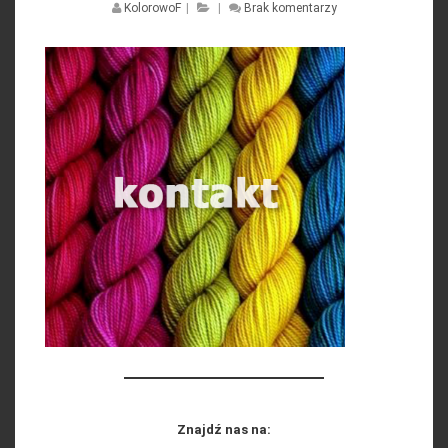
KolorowoF
|
|
Brak komentarzy
Znajdź nas na: