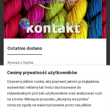
Ostatnio dodano
Wywiad z Sophie
Konferencja 2.1
Cenimy prywatność użytkowników
Martyna Wojciechowska
Używamy plików cookie, aby poprawić jakość przeglądania,
wyświetlać reklamy lub treści dostosowane do
Relacja zdjęciowa 25.09.2024r (cz.2)
indywidualnych potrzeb użytkowników oraz analizować ruch
Wywiady z uczestnikami
na stronie. Kliknięcie przycisku „Akceptuj wszystkie”
oznacza zgodę na wykorzystywanie przez nas plików