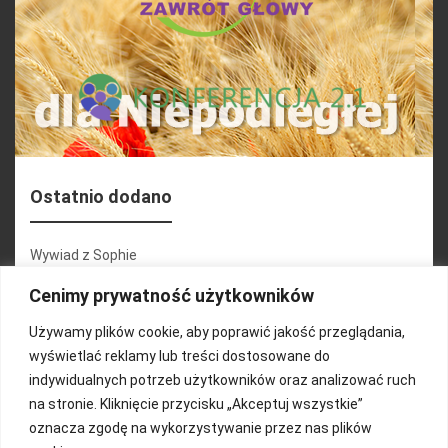
Ostatnio dodano
Wywiad z Sophie
Konferencja 2.1
Cenimy prywatność użytkowników
Martyna Wojciechowska
Używamy plików cookie, aby poprawić jakość przeglądania,
wyświetlać reklamy lub treści dostosowane do
Relacja zdjęciowa 25.09.2024r (cz.2)
indywidualnych potrzeb użytkowników oraz analizować ruch
Wywiady z uczestnikami
na stronie. Kliknięcie przycisku „Akceptuj wszystkie”
oznacza zgodę na wykorzystywanie przez nas plików