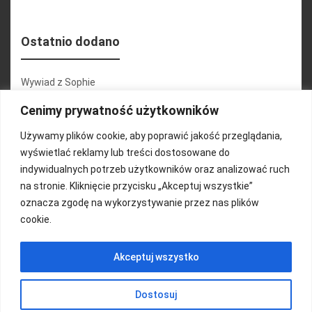
Ostatnio dodano
Wywiad z Sophie
Konferencja 2.1
Cenimy prywatność użytkowników
Martyna Wojciechowska
Używamy plików cookie, aby poprawić jakość przeglądania,
wyświetlać reklamy lub treści dostosowane do
Relacja zdjęciowa 25.09.2024r (cz.2)
indywidualnych potrzeb użytkowników oraz analizować ruch
Wywiady z uczestnikami
na stronie. Kliknięcie przycisku „Akceptuj wszystkie”
oznacza zgodę na wykorzystywanie przez nas plików
cookie.
FUNDACJA KOLOROWO
Akceptuj wszystko
Copyright 2016/ Autor: ThemeWisdom
Dostosuj