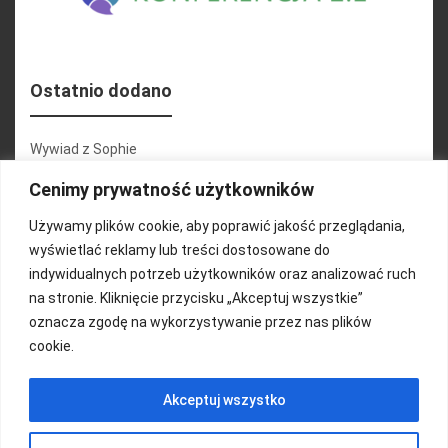
Ostatnio dodano
Wywiad z Sophie
Konferencja 2.1
Cenimy prywatność użytkowników
Martyna Wojciechowska
Używamy plików cookie, aby poprawić jakość przeglądania,
wyświetlać reklamy lub treści dostosowane do
Relacja zdjęciowa 25.09.2024r (cz.2)
indywidualnych potrzeb użytkowników oraz analizować ruch
Wywiady z uczestnikami
na stronie. Kliknięcie przycisku „Akceptuj wszystkie”
oznacza zgodę na wykorzystywanie przez nas plików
cookie.
FUNDACJA KOLOROWO
Akceptuj wszystko
Copyright 2016/ Autor: ThemeWisdom