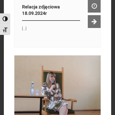
Relacja zdjęciowa
18.09.2024r
Toggle High Contrast
[...]
Toggle Font size